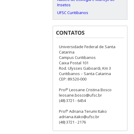
Insetos
UFSC Curitibanos
CONTATOS
Universidade Federal de Santa
Catarina
Campus Curitibanos
Caixa Postal 101
Rod. Ulysses Gaboardi, Km 3
Curitibanos – Santa Catarina
CEP: 89.520-000
Profª Leosane Cristina Bosco
leosane.bosco@ufsc.br
(48) 3721 - 6454
Profª Adriana Terumi Itako
adriana.itako@ufsc.br
(48) 3721 - 2176