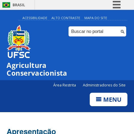
BRASIL
Simplifique!
ACESSIBILIDADE
ALTO CONTRASTE
MAPA DO SITE
Comunica BR
Participe
Acesso à informação
Legislação
Agricultura
Canais
Conservacionista
Área Restrita
Administradores do Site
MENU
Apresentação